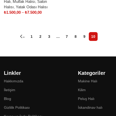
Halı
,
Mutfak Halısı
,
Salon
Halısı
,
Yatak Odası Halısı
₺
1.500,00
–
₺
7.500,00
Select options
←
1
2
3
…
7
8
9
10
Linkler
Kategoriler
Hakkımızda
Makine Halı
İletişim
Kilim
Blog
Peluş Halı
Gizlilik Politikası
İskandinav halı