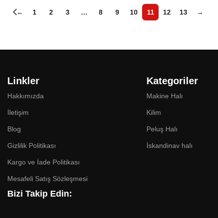
←
1
2
3
…
8
9
10
11
12
13
→
Linkler
Kategoriler
Hakkımızda
Makine Halı
İletişim
Kilim
Blog
Peluş Halı
Gizlilik Politikası
İskandinav halı
Kargo ve İade Politikası
Mesafeli Satış Sözleşmesi
Bizi Takip Edin: