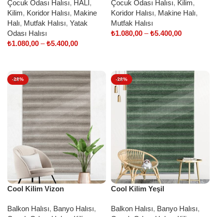
Çocuk Odası Halısı
,
HALI
,
Çocuk Odası Halısı
,
Kilim
,
Kilim
,
Koridor Halısı
,
Makine
Koridor Halısı
,
Makine Halı
,
Halı
,
Mutfak Halısı
,
Yatak
Mutfak Halısı
Odası Halısı
₺
1.080,00
–
₺
5.400,00
₺
1.080,00
–
₺
5.400,00
Select options
Select options
-28%
-28%
Cool Kilim Vizon
Cool Kilim Yeşil
Balkon Halısı
,
Banyo Halısı
,
Balkon Halısı
,
Banyo Halısı
,