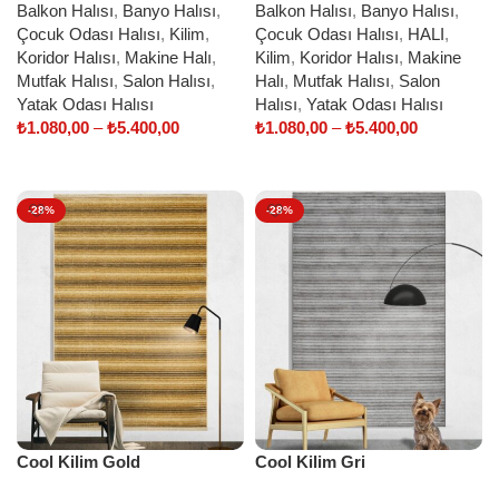
Balkon Halısı
,
Banyo Halısı
,
Balkon Halısı
,
Banyo Halısı
,
Çocuk Odası Halısı
,
Kilim
,
Çocuk Odası Halısı
,
HALI
,
Koridor Halısı
,
Makine Halı
,
Kilim
,
Koridor Halısı
,
Makine
Mutfak Halısı
,
Salon Halısı
,
Halı
,
Mutfak Halısı
,
Salon
Yatak Odası Halısı
Halısı
,
Yatak Odası Halısı
₺
1.080,00
–
₺
5.400,00
₺
1.080,00
–
₺
5.400,00
Select options
Select options
-28%
-28%
Cool Kilim Gold
Cool Kilim Gri