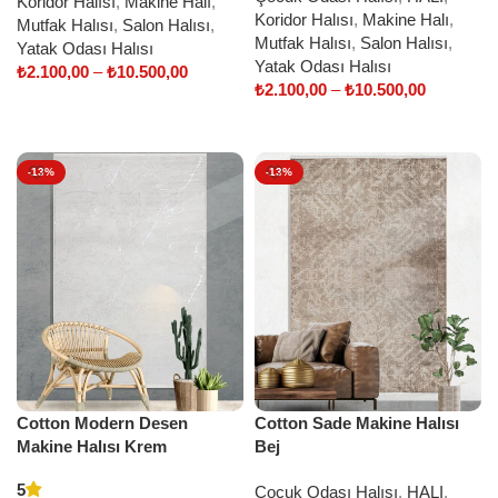
Koridor Halısı
,
Makine Halı
,
Koridor Halısı
,
Makine Halı
,
Mutfak Halısı
,
Salon Halısı
,
Mutfak Halısı
,
Salon Halısı
,
Yatak Odası Halısı
Yatak Odası Halısı
₺
2.100,00
–
₺
10.500,00
₺
2.100,00
–
₺
10.500,00
Select options
Select options
-13%
-13%
Cotton Modern Desen
Cotton Sade Makine Halısı
Makine Halısı Krem
Bej
5
Çocuk Odası Halısı
,
HALI
,