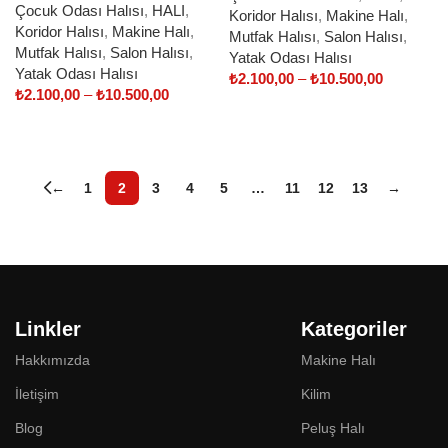
Çocuk Odası Halısı
,
HALI
,
Koridor Halısı
,
Makine Halı
,
Koridor Halısı
,
Makine Halı
,
Mutfak Halısı
,
Salon Halısı
,
Mutfak Halısı
,
Salon Halısı
,
Yatak Odası Halısı
Yatak Odası Halısı
₺
2.100,00
–
₺
10.500,00
₺
2.100,00
–
₺
10.500,00
Select options
Select options
←
1
2
3
4
5
…
11
12
13
→
Linkler
Kategoriler
Hakkımızda
Makine Halı
İletişim
Kilim
Blog
Peluş Halı