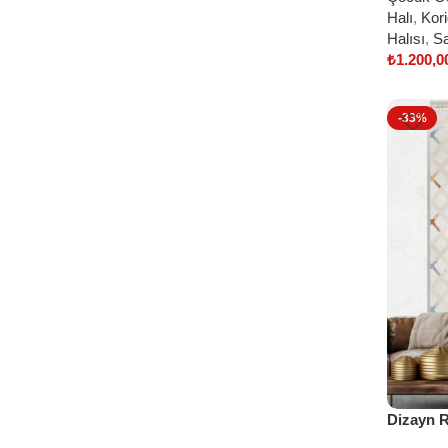
Halı
,
Kori
Halısı
,
Sa
₺
1.200,0
Select o
-33%
Dizayn R