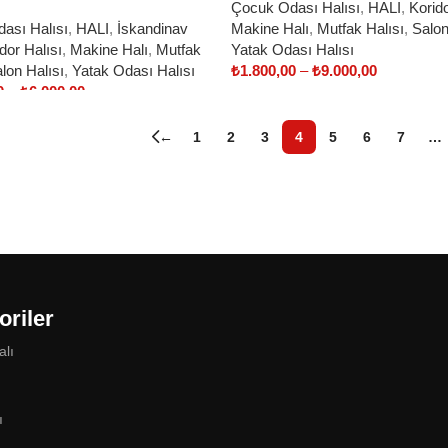
Çocuk Odası Halısı
,
HALI
,
Korido
ası Halısı
,
HALI
,
İskandinav
Makine Halı
,
Mutfak Halısı
,
Salon
dor Halısı
,
Makine Halı
,
Mutfak
Yatak Odası Halısı
lon Halısı
,
Yatak Odası Halısı
₺
1.800,00
–
₺
9.000,00
0
–
₺
6.000,00
Select options
ptions
←
1
2
3
4
5
6
7
…
oriler
alı
ı