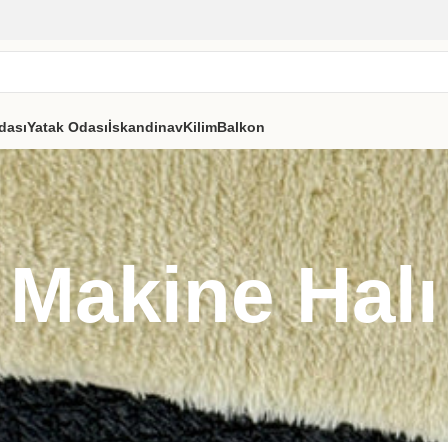
dası
Yatak Odası
İskandinav
Kilim
Balkon
Makine Halı