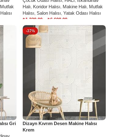
dinav
Çocuk Odası Halısı
,
HALI
,
İskandinav
Mutfak
Halı
,
Koridor Halısı
,
Makine Halı
,
Mutfak
Halısı
Halısı
,
Salon Halısı
,
Yatak Odası Halısı
₺
1.320,00
–
₺
6.600,00
Select options
-27%
lısı Gri
Dizayn Kıvrım Desen Makine Halısı
Krem
dinav