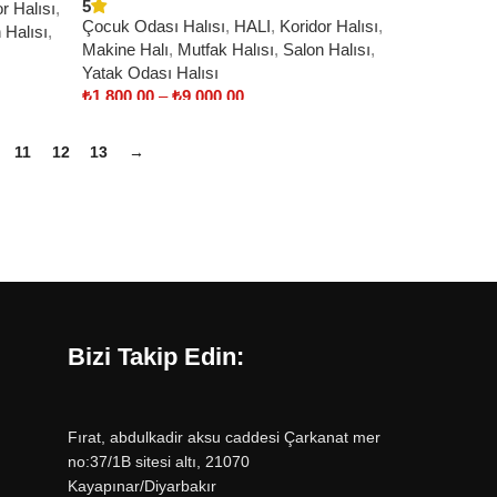
5
r Halısı
,
Çocuk Odası Halısı
,
HALI
,
Koridor Halısı
,
 Halısı
,
Makine Halı
,
Mutfak Halısı
,
Salon Halısı
,
Yatak Odası Halısı
₺
1.800,00
–
₺
9.000,00
Select options
11
12
13
→
Bizi Takip Edin:
Fırat, abdulkadir aksu caddesi Çarkanat mer
no:37/1B sitesi altı, 21070
Kayapınar/Diyarbakır