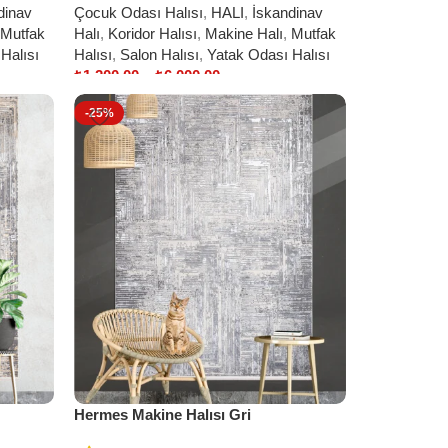
dinav
Çocuk Odası Halısı
,
HALI
,
İskandinav
Mutfak
Halı
,
Koridor Halısı
,
Makine Halı
,
Mutfak
Halısı
Halısı
,
Salon Halısı
,
Yatak Odası Halısı
₺
1.200,00
–
₺
6.000,00
Select options
-25%
Hermes Makine Halısı Gri