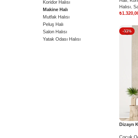
Halı
,
Kori
Koridor Halısı
Halısı
,
Sa
Makine Halı
₺
1.320,0
Mutfak Halısı
Select o
Peluş Halı
Salon Halısı
-33%
Yatak Odası Halısı
Dizayn K
Çocuk Od