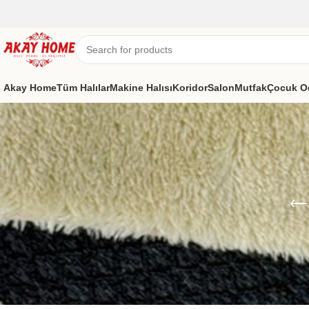
Akay Home
Tüm Halılar
Makine Halısı
Koridor
Salon
Mutfak
Çocuk O