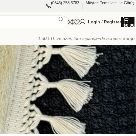
(0543) 258-5783
Müşteri Temsilcisi ile Görüş
Login / Register
₺
0,00
1.300 TL ve üzeri tüm siparişlerde ücretsiz kargo