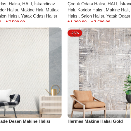
ası Halısı
,
HALI
,
İskandinav
Çocuk Odası Halısı
,
HALI
,
İskan
dor Halısı
,
Makine Halı
,
Mutfak
Halı
,
Koridor Halısı
,
Makine Halı
,
lon Halısı
,
Yatak Odası Halısı
Halısı
,
Salon Halısı
,
Yatak Odası 
0
–
₺
7.500,00
₺
1.200,00
–
₺
7.500,00
ptions
Select options
-25%
ade Desen Makine Halısı
Hermes Makine Halısı Gold