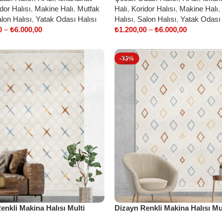
dor Halısı
,
Makine Halı
,
Mutfak
Halı
,
Koridor Halısı
,
Makine Halı
,
lon Halısı
,
Yatak Odası Halısı
Halısı
,
Salon Halısı
,
Yatak Odası 
0
–
₺
6.000,00
₺
1.200,00
–
₺
6.000,00
ptions
Select options
-33%
enkli Makina Halısı Multi
Dizayn Renkli Makina Halısı Mu