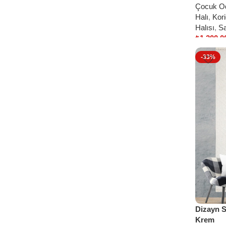
Çocuk Od
Halı
,
Kori
Halısı
,
Sa
₺
1.200,0
Select o
-33%
Dizayn S
Krem