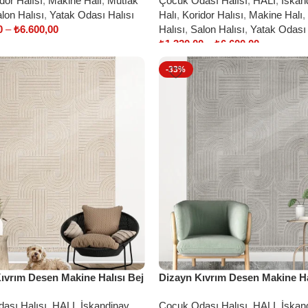
dor Halısı
,
Makine Halı
,
Mutfak
Çocuk Odası Halısı
,
HALI
,
İskan
lon Halısı
,
Yatak Odası Halısı
Halı
,
Koridor Halısı
,
Makine Halı
,
0
–
₺
6.600,00
Halısı
,
Salon Halısı
,
Yatak Odası 
₺
1.320,00
–
₺
6.600,00
ptions
Select options
-33%
ıvrım Desen Makine Halısı Bej
Dizayn Kıvrım Desen Makine Ha
ası Halısı
,
HALI
,
İskandinav
Çocuk Odası Halısı
,
HALI
,
İskan