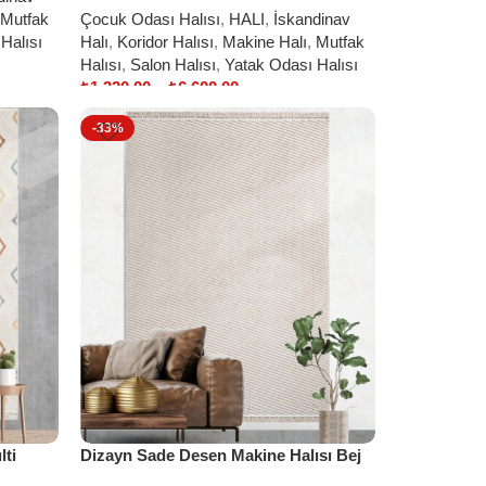
Mutfak
Çocuk Odası Halısı
,
HALI
,
İskandinav
Halısı
Halı
,
Koridor Halısı
,
Makine Halı
,
Mutfak
Halısı
,
Salon Halısı
,
Yatak Odası Halısı
₺
1.320,00
–
₺
6.600,00
Select options
-33%
lti
Dizayn Sade Desen Makine Halısı Bej