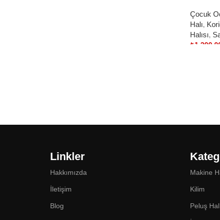
Çocuk Od
Halı
,
Kori
Halısı
,
Sa
₺
1.200,0
Select o
Linkler
Kateg
Hakkımızda
Makine H
İletişim
Kilim
Blog
Peluş Hal