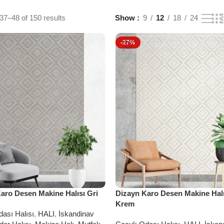
37–48 of 150 results
Show
9
12
18
24
-27%
aro Desen Makine Halısı Gri
Dizayn Karo Desen Makine Halı
Krem
ası Halısı
,
HALI
,
İskandinav