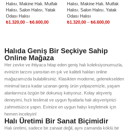
Halısı
,
Makine Halı
,
Mutfak
Halısı
,
Makine Halı
,
Mutfak
H
Halısı
,
Salon Halısı
,
Yatak
Halısı
,
Salon Halısı
,
Yatak
H
Odası Halısı
Odası Halısı
O
₺
1.320,00
–
₺
6.600,00
₺
1.320,00
–
₺
6.600,00
₺
Select options
Select options
Halıda Geniş Bir Seçkiye Sahip
Online Mağaza
Her zevke ve ihtiyaca hitap eden geniş halı koleksiyonumuzla,
evinizin tarzını yansıtan en şık ve kaliteli halıları online
mağazamızda bulabilirsiniz. Klasikten moderne, gelenekselden
minimal tarza kadar uzanan geniş ürün yelpazemizle, yaşam
alanlarınıza özgün bir dokunuş katıyoruz. Kolay alışveriş
deneyimi, hızlı teslimat ve uygun fiyatlarla halı alışverişinizi
zahmetsizce yapın. Evinize en uygun halıyı keşfetmek için
hemen inceleyin!
Halı Üretimi Bir Sanat Biçimidir
Halı üretimi, sadece bir zanaat değil, aynı zamanda köklü bir