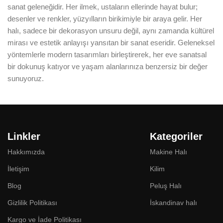
sanat geleneğidir. Her ilmek, ustaların ellerinde hayat bulur;
desenler ve renkler, yüzyılların birikimiyle bir araya gelir. Her
halı, sadece bir dekorasyon unsuru değil, aynı zamanda kültürel
mirası ve estetik anlayışı yansıtan bir sanat eseridir. Geleneksel
yöntemlerle modern tasarımları birleştirerek, her eve sanatsal
bir dokunuş katıyor ve yaşam alanlarınıza benzersiz bir değer
sunuyoruz.
Linkler
Kategoriler
Hakkımızda
Makine Halı
İletişim
Kilim
Blog
Peluş Halı
Gizlilik Politikası
İskandinav halı
Kargo ve İade Politikası