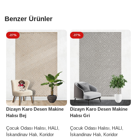
Benzer Ürünler
-27%
-27%
Dizayn Karo Desen Makine
Dizayn Karo Desen Makine
D
Halısı Bej
Halısı Gri
H
Çocuk Odası Halısı
,
HALI
,
Çocuk Odası Halısı
,
HALI
,
Ç
İskandinav Halı
,
Koridor
İskandinav Halı
,
Koridor
İ