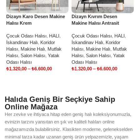
Dizayn Karo Desen Makine
Dizayn Kıvrım Desen
D
Halısı Krem
Makine Halısı Antrasit
M
Çocuk Odası Halısı
,
HALI
,
Çocuk Odası Halısı
,
HALI
,
Ç
İskandinav Halı
,
Koridor
İskandinav Halı
,
Koridor
İ
Halısı
,
Makine Halı
,
Mutfak
Halısı
,
Makine Halı
,
Mutfak
H
Halısı
,
Salon Halısı
,
Yatak
Halısı
,
Salon Halısı
,
Yatak
H
Odası Halısı
Odası Halısı
O
₺
1.320,00
–
₺
6.600,00
₺
1.320,00
–
₺
6.600,00
₺
Select options
Select options
Halıda Geniş Bir Seçkiye Sahip
Online Mağaza
Her zevke ve ihtiyaca hitap eden geniş halı koleksiyonumuzla,
evinizin tarzını yansıtan en şık ve kaliteli halıları online
mağazamızda bulabilirsiniz. Klasikten moderne, gelenekselden
minimal tarza kadar uzanan geniş ürün yelpazemizle, yaşam