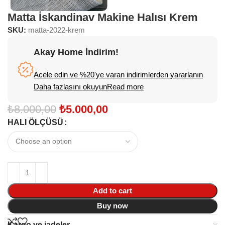
Matta İskandinav Makine Halısı Krem
SKU:
matta-2022-krem
Akay Home İndirim!
Acele edin ve %20'ye varan indirimlerden yararlanın
Daha fazlasını okuyunRead more
₺
8.000,00
₺
5.000,00
HALI ÖLÇÜSÜ
Add to cart
Buy now
Kargo ve iadeler