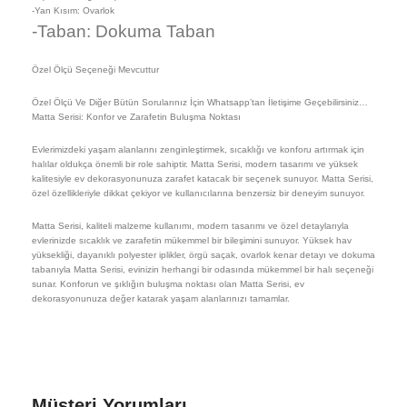
-Yan Kısım: Ovarlok
-Taban: Dokuma Taban
Özel Ölçü Seçeneği Mevcuttur
Özel Ölçü Ve Diğer Bütün Sorularınız İçin Whatsapp’tan İletişime Geçebilirsiniz…
Matta Serisi: Konfor ve Zarafetin Buluşma Noktası
Evlerimizdeki yaşam alanlarını zenginleştirmek, sıcaklığı ve konforu artırmak için
halılar oldukça önemli bir role sahiptir. Matta Serisi, modern tasarımı ve yüksek
kalitesiyle ev dekorasyonunuza zarafet katacak bir seçenek sunuyor. Matta Serisi,
özel özellikleriyle dikkat çekiyor ve kullanıcılarına benzersiz bir deneyim sunuyor.
Matta Serisi, kaliteli malzeme kullanımı, modern tasarımı ve özel detaylarıyla
evlerinizde sıcaklık ve zarafetin mükemmel bir bileşimini sunuyor. Yüksek hav
yüksekliği, dayanıklı polyester iplikler, örgü saçak, ovarlok kenar detayı ve dokuma
tabanıyla Matta Serisi, evinizin herhangi bir odasında mükemmel bir halı seçeneği
sunar. Konforun ve şıklığın buluşma noktası olan Matta Serisi, ev
dekorasyonunuza değer katarak yaşam alanlarınızı tamamlar.
Müşteri Yorumları