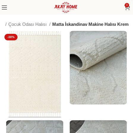
0
me
Çocuk Odası Halısı
Matta İskandinav Makine Halısı Krem
-38%