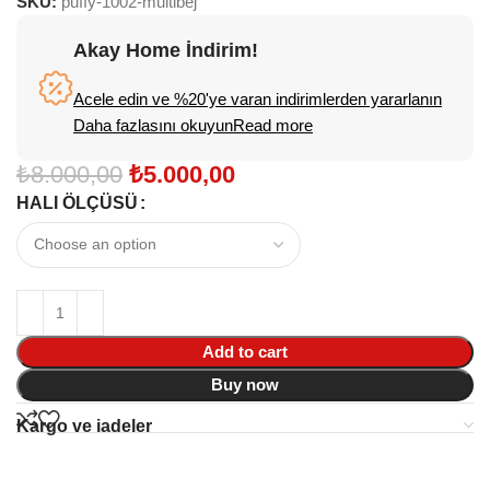
SKU:
puffy-1002-multibej
Akay Home İndirim!
Acele edin ve %20'ye varan indirimlerden yararlanın
Daha fazlasını okuyunRead more
₺
8.000,00
₺
5.000,00
HALI ÖLÇÜSÜ
Add to cart
Buy now
Kargo ve iadeler