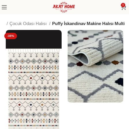
0
me
Çocuk Odası Halısı
Puffy İskandinav Makine Halısı Multi
-38%