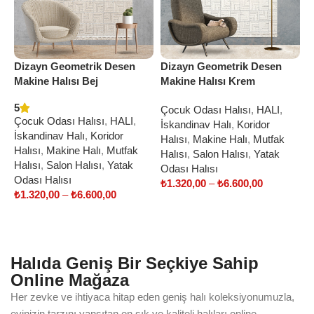
Dizayn Geometrik Desen
Dizayn Geometrik Desen
D
Makine Halısı Bej
Makine Halısı Krem
H
5
Çocuk Odası Halısı
,
HALI
,
Ç
Çocuk Odası Halısı
,
HALI
,
İskandinav Halı
,
Koridor
İ
İskandinav Halı
,
Koridor
Halısı
,
Makine Halı
,
Mutfak
H
Halısı
,
Makine Halı
,
Mutfak
Halısı
,
Salon Halısı
,
Yatak
H
Halısı
,
Salon Halısı
,
Yatak
Odası Halısı
O
Odası Halısı
₺
1.320,00
–
₺
6.600,00
₺
₺
1.320,00
–
₺
6.600,00
Select options
Select options
Halıda Geniş Bir Seçkiye Sahip
Online Mağaza
Her zevke ve ihtiyaca hitap eden geniş halı koleksiyonumuzla,
evinizin tarzını yansıtan en şık ve kaliteli halıları online